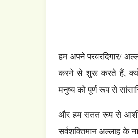
आप इस पोर्टल पर तशरीफ लाए है, क्योंकि यह लिखा ग
किये जायेंगे. वादे के दिन से, इसे दैवीय ढंग से ठहर
बहुत पहले से ही, उस खुदा ने यह निश्चित कर दिया 
दिशा-निर्देशित किये जायेंगे, जो शाश्वत जन्नत की ओ
यहाँ आप में से प्रत्येक एक अलग यात्रा के लिए आये है,
गए सांसों की संख्या से कही अधिक है’, और अब
पर खड़े हैं.
इस बिंदु पर, आप में से कुछ बंदे कुछ क्षणों तक यह
फलतः आपको इसके मधु का जरा भी लज्जत प्राप्त
ज्ञान की धारा का आस्वादन भी नहीं कर पायेंगे. इस तर
मंगलकामना करते है- क्योंकि किसी भी धर्म में यह ब