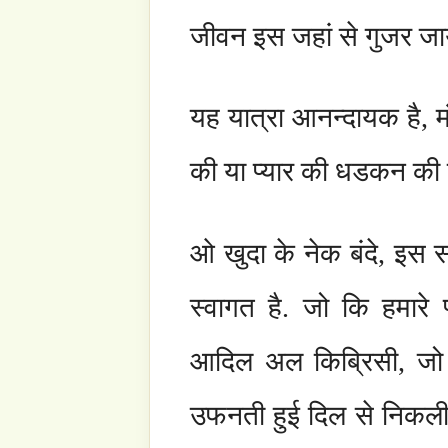
आप हमें इस टेलीफोन नंबर + 65 8200 9955
हम ऐसे स्वयंसेवकों की तलाश हैं जो इस साईट का अधिक से अध
सहयोग करना चाहते है तो कृपया संपर्क करे! धन्यव