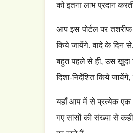
शांति छा जाती है, और निर्मल – शुद्ध जल के मिलन
अस्तित्व नहीं होता है. नदी का भी कोई अस्तित्व
साम्राज्य ही दिखाई देता
फैले हुए महासागर का
प्रशंसा अल्लाह के लिए है, जिसने अपनी असीम र
शाश्वत शांति की घाटी में आपका स्वागत है.
ओ खुदा के नेक बंदे, तुम्हे अपने बारे में अवश्य 
आपकी मंजिल क्या है? आपको इसके लिए केवल एक ही
जीवन इस जहां से गुजर जायेगा तो आपको पुन: इस रास
यह यात्रा आनन्दायक है, मंजिल अवर्णीय है, कोई क
की या प्यार की धडकन की व्याख्या कर सकता है?
ओ खुदा के नेक बंदे, इस साईट पर उपलब्ध ज्ञान के