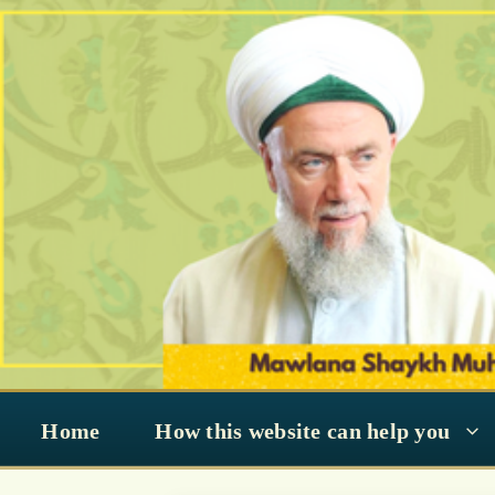
Skip
to
content
Home
How this website can help you
नक्शबंदी हक्कानी रब्बानी पोर्टल में आपका