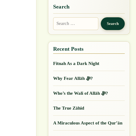
Search
Search
for:
Fitnah As a Dark Night
Why Fear Allāh ﷻ?
Who’s the Wali of Allāh ﷻ?
The True Zāhid
A Miraculous Aspect of the Qur’ān