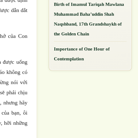
Birth of Imamul Tariqah Mawlana
được dẫn dắt
Muhammad Baha’uddin Shah
Naqshband, 17th Grandshaykh of
the Golden Chain
thở của Con
Importance of One Hour of
Contemplation
ưa được uống
iáo không có
từng nói với
sẽ phải chịu
d, nhưng hãy
 của bạn, ôi
y, hỡi những