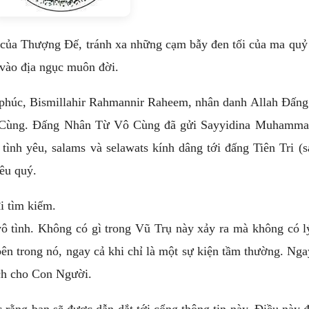
 của Thượng Đế, tránh xa những cạm bẫy đen tối của ma quỷ
 vào địa ngục muôn đời.
c phúc, Bismillahir Rahmannir Raheem, nhân danh Allah Đấn
Cùng. Đấng Nhân Từ Vô Cùng đã gửi Sayyidina Muhamma
ình yêu, salams và selawats kính dâng tới đấng Tiên Tri (
êu quý.
i tìm kiếm.
vô tình. Không có gì trong Vũ Trụ này xảy ra mà không có 
bên trong nó, ngay cả khi chỉ là một sự kiện tầm thường. Ngay
ích cho Con Người.
 rằng bạn sẽ được dẫn dắt tới cổng thông tin này. Điều này 