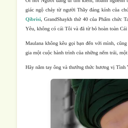
Ôi hỡi Người đang đi tìm kiếm, hoanh nghênh b
giác ngộ chảy từ người Thầy đáng kính của ch
Qibrisi
, GrandShaykh thứ 40 của Phẩm chức Tari
Yêu, không có cái Tôi và đã từ bỏ hoàn toàn C
Maulana không kêu gọi bạn đến với mình, cũng 
gia một cuộc hành trình của những nếm trải, một
Hãy nắm tay ông và thưởng thức hương vị Tình