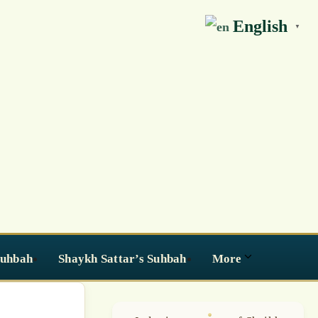
English
▼
Suhbah
Shaykh Sattar’s Suhbah
More