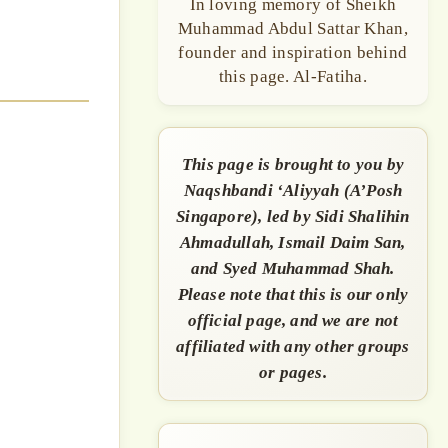
In loving memory of Sheikh
Muhammad Abdul Sattar Khan,
founder and inspiration behind
this page. Al-Fatiha.
This page is brought to you by
Naqshbandi ‘Aliyyah (A’Posh
Singapore), led by Sidi Shalihin
Ahmadullah, Ismail Daim San,
and Syed Muhammad Shah.
Please note that this is our only
official page, and we are not
affiliated with any other groups
or pages.