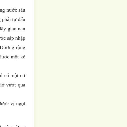
ùng nước sâu
 phải tự đấu
đầy gian nan
ước sáp nhập
i Dương rộng
 được một kẻ
hỉ có một cơ
giờ vượt qua
được vị ngọt