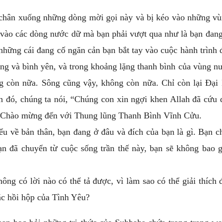
 chân xuống những dòng mời gọi này và bị kéo vào những v
 vào các dòng nước dữ mà bạn phải vượt qua như là bạn đang
những cái đang cố ngăn cản bạn bắt tay vào cuộc hành trình 
ặng và bình yên, và trong khoảng lặng thanh bình của vùng n
ng còn nữa. Sông cũng vậy, không còn nữa. Chỉ còn lại Đạ
n đó, chúng ta nói, “Chúng con xin ngợi khen Allah đã cứu
 Chào mừng đến với Thung lũng Thanh Bình Vĩnh Cửu.
ểu về bản thân, bạn đang ở đâu và đích của bạn là gì. Bạn c
ạn đã chuyển từ cuộc sống trần thế này, bạn sẽ không bao 
ông có lời nào có thể tả được, vì làm sao có thể giải thích 
ặc hồi hộp của Tình Yêu?