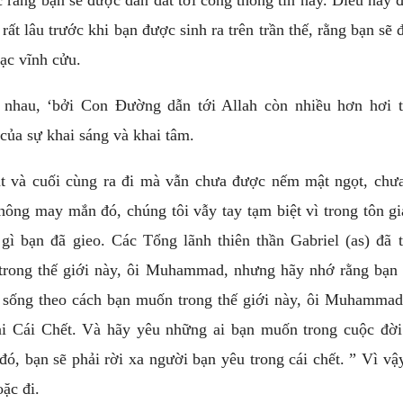
t lâu trước khi bạn được sinh ra trên trần thế, rằng bạn sẽ 
ạc vĩnh cửu.
nhau, ‘bởi Con Đường dẫn tới Allah còn nhiều hơn hơi 
ủa sự khai sáng và khai tâm.
lát và cuối cùng ra đi mà vẫn chưa được nếm mật ngọt, ch
hông may mắn đó, chúng tôi vẫy tay tạm biệt vì trong tôn g
ì bạn đã gieo. Các Tổng lãnh thiên thần Gabriel (as) đã 
trong thế giới này, ôi Muhammad, nhưng hãy nhớ rằng bạn 
y sống theo cách bạn muốn trong thế giới này, ôi Muhamma
ải Cái Chết. Và hãy yêu những ai bạn muốn trong cuộc đời
 bạn sẽ phải rời xa người bạn yêu trong cái chết. ” Vì vậ
ặc đi.