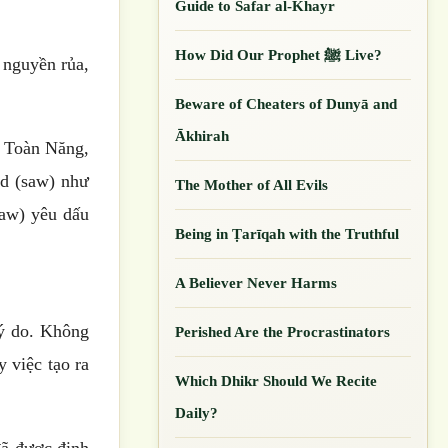
Guide to Safar al-Khayr
How Did Our ‎Prophet ﷺ Live?
 nguyền rủa,
Beware of Cheaters of Dunyā and
Ākhirah
g Toàn Năng,
d (saw) như
The Mother of All Evils
saw) yêu dấu
Being in Ṭarīqah with the Truthful
A Believer Never Harms
lý do. Không
Perished Are the Procrastinators
 việc tạo ra
Which Dhikr Should We Recite
Daily?
đã được định