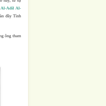
b này, từ sự
l-Adil Al-
ràn đầy Tình
ùng ông tham