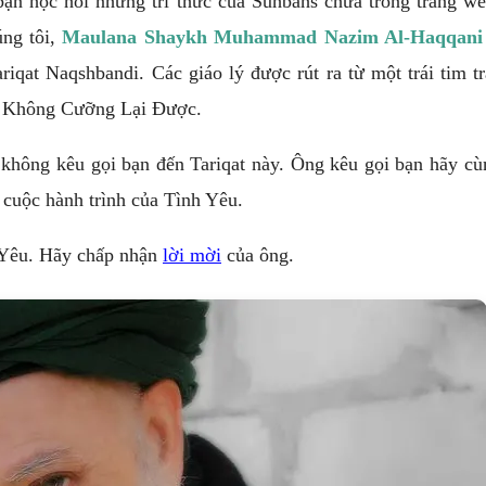
ạn học hỏi những tri thức của Suhbahs chứa trong trang we
úng tôi,
Maulana Shaykh Muhammad Nazim Al-Haqqani A
qat Naqshbandi. Các giáo lý được rút ra từ một trái tim t
ái Không Cưỡng Lại Được.
không kêu gọi bạn đến Tariqat này. Ông kêu gọi bạn hãy c
 cuộc hành trình của Tình Yêu.
 Yêu. Hãy chấp nhận
lời mời
của ông.