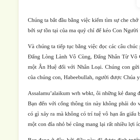
Chúng ta bắt đầu bằng việc kiếm tìm sự che chở
bởi sự tồn tại của ma quỷ chỉ để kéo Con Người
Và chúng ta tiếp tục bằng việc đọc các câu chú
Đấng Lòng Lành Vô Cùng, Đấng Nhân Từ Vô 
một Ân Huệ đối với Nhân Loại. Chúng con gửi t
của chúng con, Habeebullah, người được Chúa y
Assalamu’alaikum wrh wbkt, ôi những kẻ đang đ
Bạn đến với cổng thông tin này không phải do 
có gì xảy ra mà không có trí tuệ vô hạn ẩn giấu 
một con đỉa nhỏ bé cũng mang lại rất nhiều lợi 
Bạn đang ở đây, bởi điều này đã được định trước