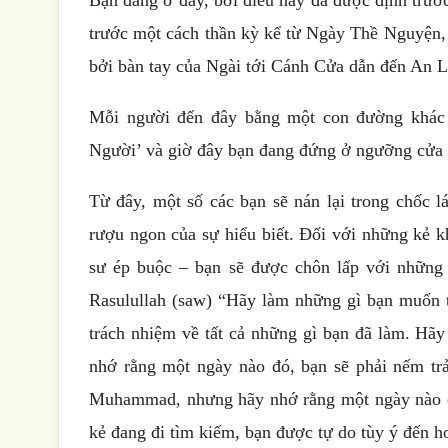
trước một cách thần kỳ kể từ Ngày Thề Nguyện, rấ
bởi bàn tay của Ngài tới Cánh Cửa dẫn đến An L
Mỗi người đến đây bằng một con đường khác 
Người’ và giờ đây bạn đang đứng ở ngưỡng cửa c
Từ đây, một số các bạn sẽ nán lại trong chốc 
rượu ngon của sự hiểu biết. Đối với những kẻ k
sư ép buộc – bạn sẽ được chôn lấp với những g
Rasulullah (saw) “Hãy làm những gì bạn muốn 
trách nhiệm về tất cả những gì bạn đã làm. Hã
nhớ rằng một ngày nào đó, bạn sẽ phải nếm tr
Muhammad, nhưng hãy nhớ rằng một ngày nào đó,
kẻ đang đi tìm kiếm, bạn được tự do tùy ý đến ho