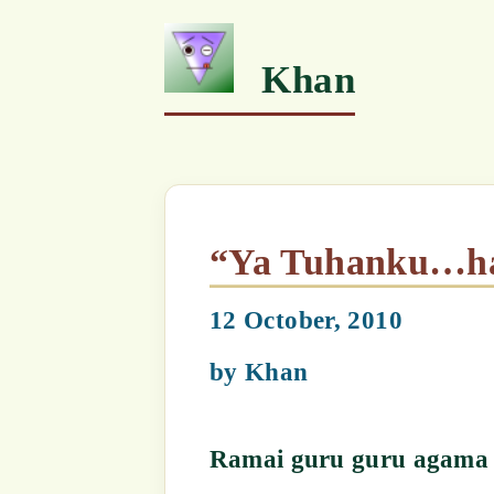
“Ya Tuhanku…hambamu 
12 October, 2010
by
Khan
Ramai guru guru agama percaya baha
dalam agama dan bahawa ufuk dimana 
pemahaman manusia. Mereka terlalu b
dihadapan seorang Pembimbing2 Kero
dengan alam ghaib dan yang memegan
membuka pintu kefahaman dan tabir 
utama keseluruhan Syariah Islam? Ian
lemah dan lemah, sehingga akhirnya e