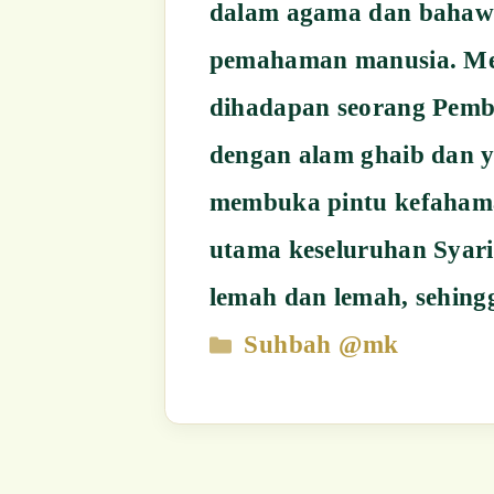
Categories
Suhbah @mk